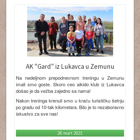
AK "Gard" iz Lukavca u Zemunu
Na nedeljnom prepodnevnom treningu u Zemunu
imali smo goste. Skoro ceo aikido klub iz Lukavca
došao je da vežba zajedno sa nama!
Nakon treninga krenuli smo u kraću turističku šetnju
po gradu od 10-tak kilometara. Bilo je to nezaboravno
iskustvo za sve nas!
28. mart 2023.