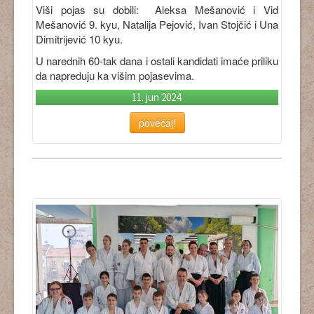
Viši pojas su dobili: Aleksa Mešanović i Vid
Mešanović 9. kyu, Natalija Pejović, Ivan Stojčić i Una
Dimitrijević 10 kyu.
U narednih 60-tak dana i ostali kandidati imaće priliku
da napreduju ka višim pojasevima.
11. jun 2024.
povećaj!