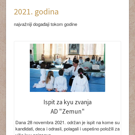
2021. godina
najvažniji događaji tokom godine
Ispit za kyu zvanja
AD "Zemun"
Dana 28 novembra 2021. održan je ispit na kome su
kandidati, deca i odrasli, polagali i uspešno položili za
više kyu pojaseve.