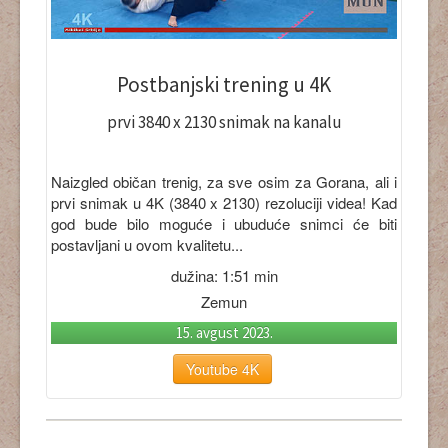
Postbanjski trening u 4K
prvi 3840 x 2130 snimak na kanalu
Naizgled običan trenig, za sve osim za Gorana, ali i
prvi snimak u 4K (3840 x 2130) rezoluciji videa! Kad
god bude bilo moguće i ubuduće snimci će biti
postavljani u ovom kvalitetu...
dužina: 1:51 min
Zemun
15. avgust 2023.
Youtube 4K