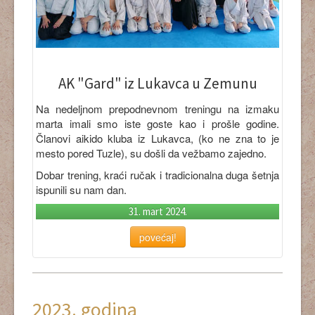
AK "Gard" iz Lukavca u Zemunu
Na nedeljnom prepodnevnom treningu na izmaku
marta imali smo iste goste kao i prošle godine.
Članovi aikido kluba iz Lukavca, (ko ne zna to je
mesto pored Tuzle), su došli da vežbamo zajedno.
Dobar trening, kraći ručak i tradicionalna duga šetnja
ispunili su nam dan.
31. mart 2024.
povećaj!
2023. godina