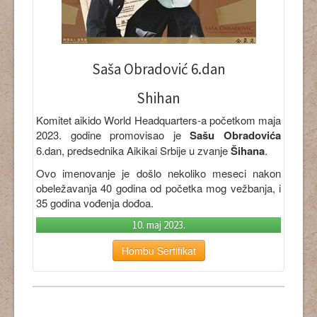
Saša Obradović 6.dan
Shihan
Komitet aikido World Headquarters-a početkom maja
2023. godine promovisao je
Sašu Obradovića
6.dan, predsednika Aikikai Srbije u zvanje
Šihana
.
Ovo imenovanje je došlo nekoliko meseci nakon
obeležavanja 40 godina od početka mog vežbanja, i
35 godina vođenja dođoa.
10. maj 2023.
Hombu Sertifikat