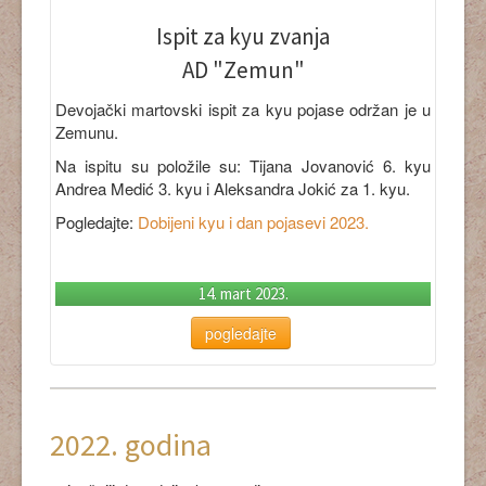
Ispit za kyu zvanja
AD "Zemun"
Devojački martovski ispit za kyu pojase održan je u
Zemunu.
Na ispitu su položile su: Tijana Jovanović 6. kyu
Andrea Medić 3. kyu i Aleksandra Jokić za 1. kyu.
Pogledajte:
Dobijeni kyu i dan pojasevi 2023
.
14. mart 2023.
pogledajte
2022. godina