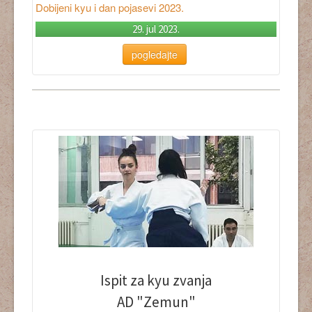
Dobijeni kyu i dan pojasevi 2023
.
29. jul 2023.
pogledajte
Ispit za kyu zvanja
AD "Zemun"