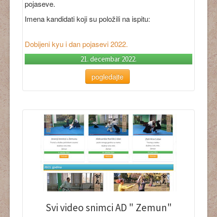
pojaseve.
Imena kandidati koji su položili na ispitu:
Dobijeni kyu i dan pojasevi 2022.
21. decembar 2022.
pogledajte
Svi video snimci AD " Zemun"