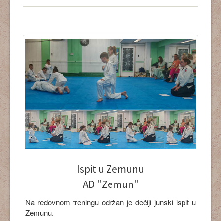
Ispit u Zemunu
AD "Zemun"
Na redovnom treningu održan je dečiji junski ispit u
Zemunu.