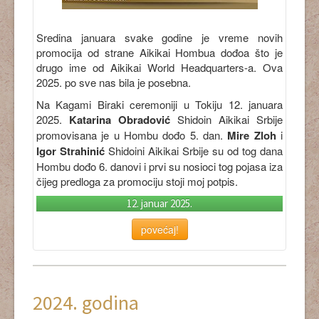
Sredina januara svake godine je vreme novih
promocija od strane Aikikai Hombua dođoa što je
drugo ime od Aikikai World Headquarters-a. Ova
2025. po sve nas bila je posebna.
Na Kagami Biraki ceremoniji u Tokiju 12. januara
2025.
Katarina Obradović
Shidoin Aikikai Srbije
promovisana je u Hombu dođo 5. dan.
Mire Zloh
i
Igor Strahinić
Shidoini Aikikai Srbije su od tog dana
Hombu dođo 6. danovi i prvi su nosioci tog pojasa iza
čijeg predloga za promociju stoji moj potpis.
12. januar 2025.
povećaj!
2024. godina