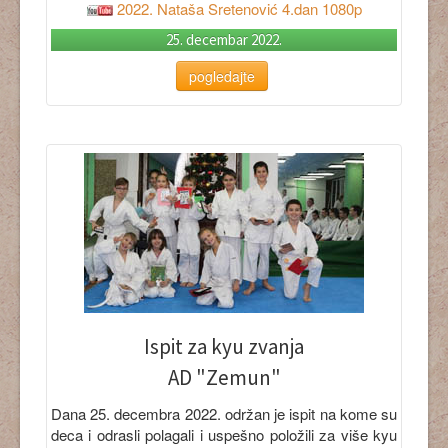
2022. Nataša Sretenović 4.dan 1080p
25. decembar 2022.
pogledajte
Ispit za kyu zvanja
AD "Zemun"
Dana 25. decembra 2022. održan je ispit na kome su
deca i odrasli polagali i uspešno položili za više kyu