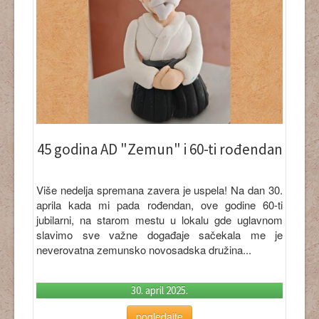
45 godina AD "Zemun" i 60-ti rođendan
Više nedelja spremana zavera je uspela! Na dan 30.
aprila kada mi pada rođendan, ove godine 60-ti
jubilarni, na starom mestu u lokalu gde uglavnom
slavimo sve važne događaje sačekala me je
neverovatna zemunsko novosadska družina...
30. april 2025.
pogledajte