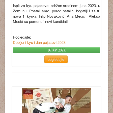
Ispit za kyu pojaseve, održan sredinom juna 2023. u
Zemunu. Postali smo, pored ostalih, bogatiji i za tri
nova 1. kyu-a. Filip Novaković, Ana Medić i Aleksa
Medić su pomenuti novi kandidati.
Pogledajte:
Dobijeni kyu i dan pojasevi 2023
.
16. jun 2023.
pogledajte