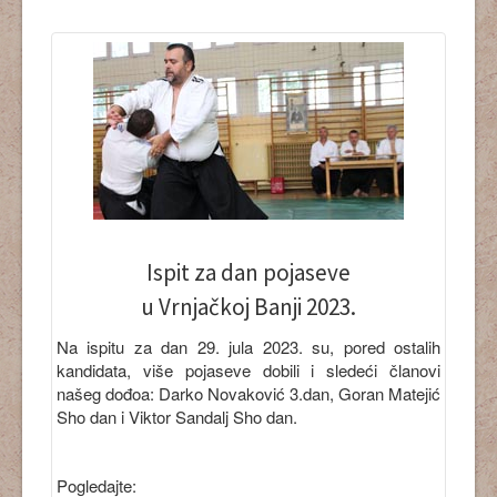
Ispit za dan pojaseve
u Vrnjačkoj Banji 2023.
Na ispitu za dan 29. jula 2023. su, pored ostalih
kandidata, više pojaseve dobili i sledeći članovi
našeg dođoa: Darko Novaković 3.dan, Goran Matejić
Sho dan i Viktor Sandalj Sho dan.
Pogledajte: