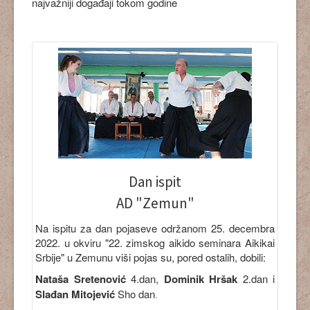
najvažniji događaji tokom godine
Dan ispit
AD "Zemun"
Na ispitu za dan pojaseve održanom 25. decembra
2022. u okviru "22. zimskog aikido seminara Aikikai
Srbije" u Zemunu viši pojas su, pored ostalih, dobili:
Nataša Sretenović
4.dan,
Dominik Hršak
2.dan i
Slađan Mitojević
Sho dan
.