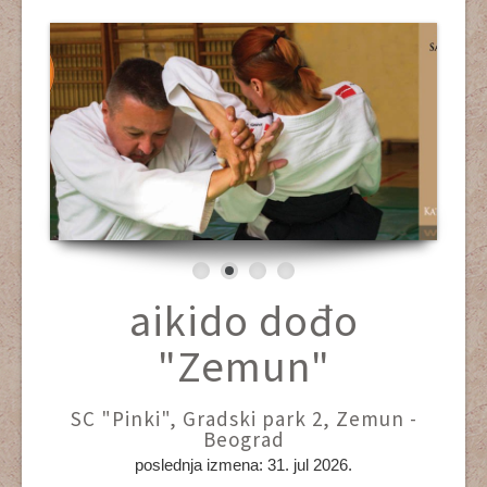
Home
46 godina
Termini
Dešavanja
Ovo smo mi
Evidencija treninga
Yudanshe
aikido dođo
Video
"Zemun"
SC "Pinki", Gradski park 2, Zemun -
Beograd
poslednja izmena: 31. jul 2026.