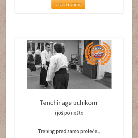
više o ovome
Tenchinage uchikomi
i još po nešto
Trening pred samo proleće...