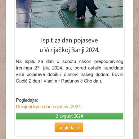
Ispit za dan pojaseve
u Vrnjačkoj Banji 2024.
Na ispitu za dan u subotu nakon prepodnevnog
treninga 27. jula 2024. su, pored ostalih kandidata
više pojaseve dobili i članovi našeg dođoa: Edvin
Ćudić 2.dan i Vladimir Radunović Sho dan.
Pogledajte:
Dobijeni kyu i dan pojasevi 2024
.
2. avgust 2024.
pogledajte